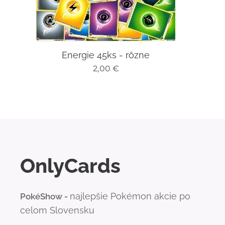
Energie 45ks - rôzne
2,00
€
OnlyCards
najlepšie Pokémon akcie po
PokéShow -
celom Slovensku