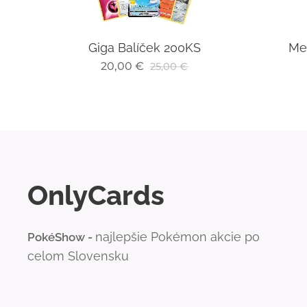
Giga Balíček 200KS
Me
20,00
€
25,00
€
OnlyCards
najlepšie Pokémon akcie po
PokéShow -
celom Slovensku