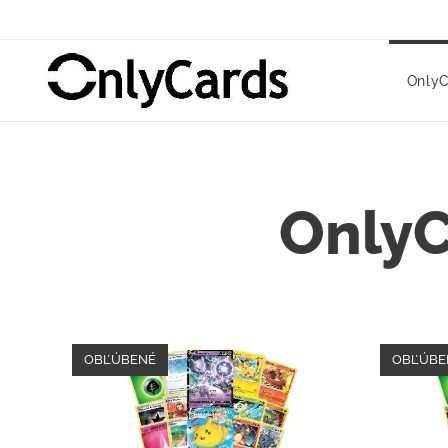
OnlyC
OnlyC
OBĽÚBENÉ
OBĽÚBE