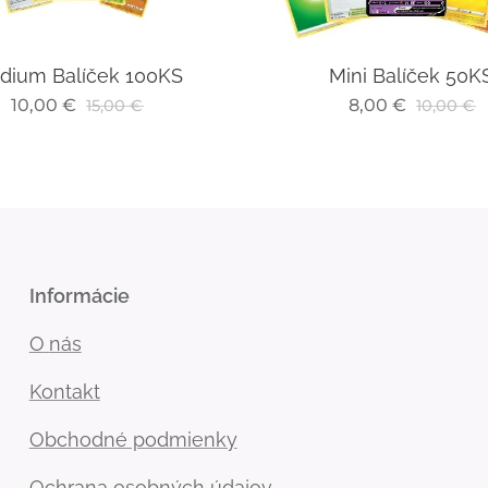
dium Balíček 100KS
Mini Balíček 50K
10,00
€
8,00
€
15,00
€
10,00
€
Informácie
O
nás
Kontakt
Obchodné podmienky
Ochrana osobných údajov