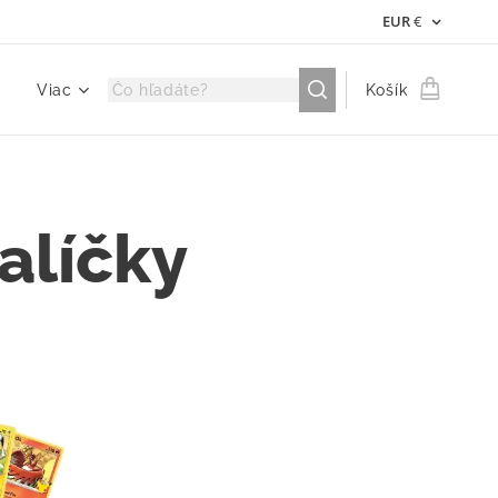
EUR
€
Viac
Košík
alíčky