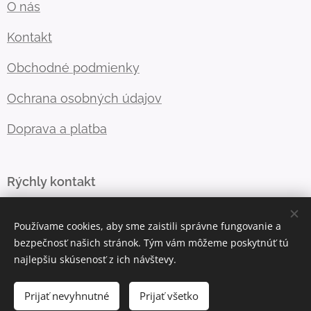
O
nás
Kontakt
Obchodné podmienky
Ochrana osobných údajov
Doprava a platba
Rýchly kontakt
info@onlycards.sk
Používame cookies, aby sme zaistili správne fungovanie a
0944 155 770
bezpečnosť našich stránok. Tým vám môžeme poskytnúť tú
najlepšiu skúsenosť z ich návštevy.
Cookies
Prijať nevyhnutné
Prijať všetko