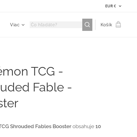
EUR
€
Viac
Košík
émon TCG -
uded Fable -
ter
CG Shrouded Fables Booster
obsahuje
10