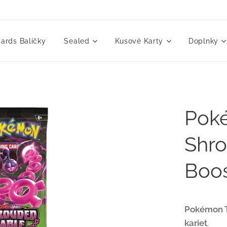
ards Balíčky
Sealed
Kusové Karty
Doplnky
Pok
Shro
Boos
Pokémon T
kariet
.