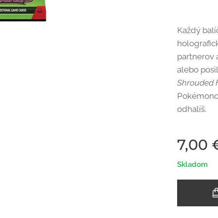
Každý balí
holografic
partnerov a
alebo posil
Shrouded 
Pokémonov 
odhalíš.
7,00
Skladom