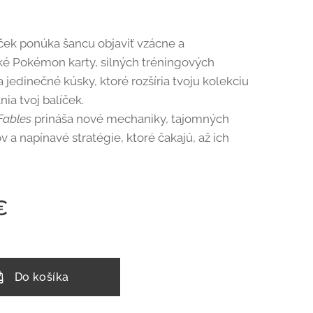
ček ponúka šancu objaviť vzácne a
ké Pokémon karty, silných tréningových
 jedinečné kúsky, ktoré rozšíria tvoju kolekciu
nia tvoj balíček.
Fables
prináša nové mechaniky, tajomných
a napínavé stratégie, ktoré čakajú, až ich
€
Do košíka