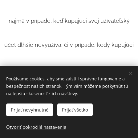
najmä v prípade, keď kupujúci svoj užívateľský
účet dlhšie nevyužíva, či v prípade, kedy kupujúci
poruší svoje povinnosti z kúpnej zmluvy a týchto
Používame cookies, aby sme zaistili správne fungovanie a
bezpečnosť našich stránok. Tým vám môžeme poskytnúť tú
obchodných podmienok.
najlepšiu skúsenosť z ich návštevy.
Prijať nevyhnutné
Prijať všetko
6. Kupujúci berie na vedomie, že užívateľský účet
Otvoriť pokročilé nastavenia